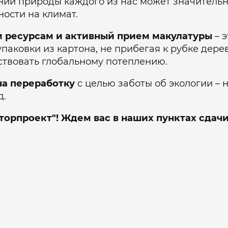
ении природы каждого из нас может значитель
ости на климат.
 ресурсам и активный прием макулатуры
– 
аковки из картона, не прибегая к рубке дере
ствовать глобальному потеплению.
на переработку
с целью заботы об экологии – 
д.
Вторпроект"! Ждем вас в наших пунктах сдач